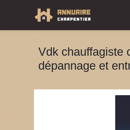
Vdk chauffa­giste 
dépannage et entr